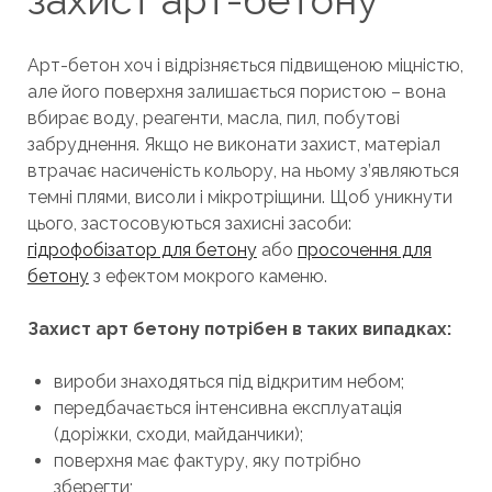
захист арт-бетону
Арт-бетон хоч і відрізняється підвищеною міцністю,
але його поверхня залишається пористою – вона
вбирає воду, реагенти, масла, пил, побутові
забруднення. Якщо не виконати захист, матеріал
втрачає насиченість кольору, на ньому з’являються
темні плями, висоли і мікротріщини. Щоб уникнути
цього, застосовуються захисні засоби:
гідрофобізатор для бетону
або
просочення для
бетону
з ефектом мокрого каменю.
Захист арт бетону потрібен в таких випадках:
вироби знаходяться під відкритим небом;
передбачається інтенсивна експлуатація
(доріжки, сходи, майданчики);
поверхня має фактуру, яку потрібно
зберегти;