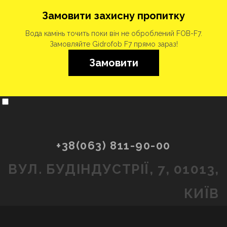
Замовити захисну пропитку
Вода камінь точить поки він не оброблений FOB-F7.
Замовляйте Gidrofob F7 прямо зараз!
Замовити
+38(063) 811-90-00
ВУЛ. БУДІНДУСТРІЇ, 7, 01013,
КИЇВ