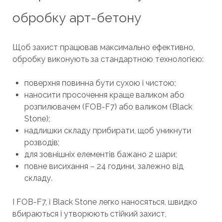
обробку арт-бетону
Щоб захист працював максимально ефективно,
обробку виконують за стандартною технологією:
поверхня повинна бути сухою і чистою;
наносити просочення краще валиком або
розпилювачем (FOB-F7) або валиком (Black
Stone);
надлишки складу прибирати, щоб уникнути
розводів;
для зовнішніх елементів бажано 2 шари;
повне висихання – 24 години, залежно від
складу.
І FOB-F7, і Black Stone легко наносяться, швидко
вбираються і утворюють стійкий захист,