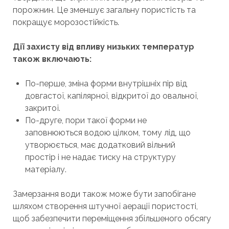
порожнин. Це зменшує загальну пористість та
покращує морозостійкість.
Дії захисту від впливу низьких температур
також включають:
По-перше, зміна форми внутрішніх пір від
довгастої, капілярної, відкритої до овальної,
закритої.
По-друге, пори такої форми не
заповнюються водою цілком, тому лід, що
утворюється, має додатковий вільний
простір і не надає тиску на структуру
матеріалу.
Замерзання води також може бути запобігане
шляхом створення штучної аерації пористості,
щоб забезпечити переміщення збільшеного обсягу