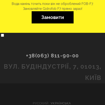
Вода камінь точить поки він не оброблений FOB-F7.
Замовляйте Gidrofob F7 прямо зараз!
Замовити
+38(063) 811-90-00
ВУЛ. БУДІНДУСТРІЇ, 7, 01013,
КИЇВ
РУССКИЙ
УКРАЇНСЬКА