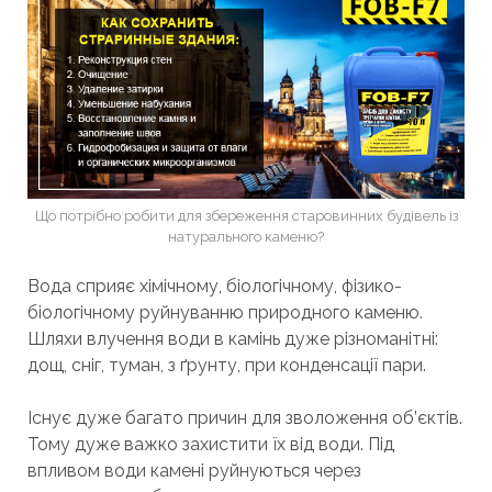
Що потрібно робити для збереження старовинних будівель із
натурального каменю?
Вода сприяє хімічному, біологічному, фізико-
біологічному руйнуванню природного каменю.
Шляхи влучення води в камінь дуже різноманітні:
дощ, сніг, туман, з ґрунту, при конденсації пари.
Існує дуже багато причин для зволоження об’єктів.
Тому дуже важко захистити їх від води. Під
впливом води камені руйнуються через