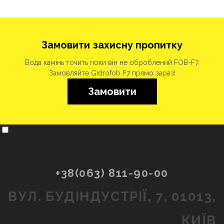
Замовити захисну пропитку
Вода камінь точить поки він не оброблений FOB-F7.
Замовляйте Gidrofob F7 прямо зараз!
Замовити
+38(063) 811-90-00
ВУЛ. БУДІНДУСТРІЇ, 7, 01013,
КИЇВ