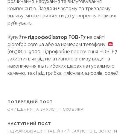
розчинення, набухання та вилуговування
компонентів. Завдяки частому та тривалому
впливу, може призвести до утворення великих
руйнувань.
Купуйте
гідрофобізатор FOB-F7
на сайті
gidrofob.com.ua або за номером телефону:
(063)811-9000. Гідрофобне просочення FOB-F7
захистить як від негативного впливу води та
накопичення її в глибоких шарах натурального
каменю, так і від грибка, плісняви, висолів, солей.
ПОПЕРЕДНІЙ ПОСТ
ОЧИЩЕННЯ ТА ЗАХИСТ ПІСКОВИКА
НАСТУПНИЙ ПОСТ
ГІДРОФОБІЗАЦІЯ: НАДІЙНИЙ ЗАХИСТ ВІД ВОЛОГИ