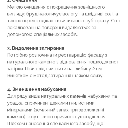
2. Очищення
Метою очищення є покращення зовнішнього
вигляду: бруд накопичує вологу та шкідливі солі, а
також перешкоджають висиханню субстрату. Солі
локалізовані на поверхні видаляються за
допомогою спеціальних засобів.
3. Видалення затирання
Потрібно розпочинати реставрацію фасаду з
натурального каменю з відновлення пошкодженої
затірки. Шви слід очистити на глибину 2 см.
Винятком є метод затирання шляхом слизу.
4. Зменшення набухання
Для ряду видів натуральних каменів набухання та
усадка, спричинені деякими гнилистими
мінералами (земляний запах при зволоженні
каменю), є суттєвою причиною ушкодження.
Шляхом нанесення спеціального засобу, що