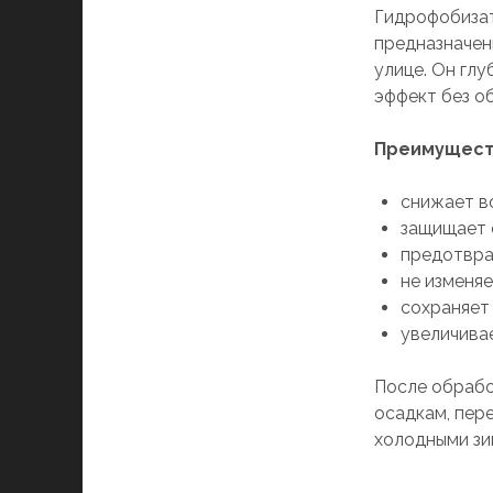
Гидрофобизат
предназначен
улице. Он гл
эффект без о
Преимуществ
снижает в
защищает 
предотвра
не изменя
сохраняет
увеличива
После обрабо
осадкам, пер
холодными зи