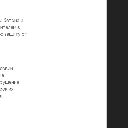
и бетона и
лителем в
ую защиту от
словии
ие
зрушение
рок их
 в