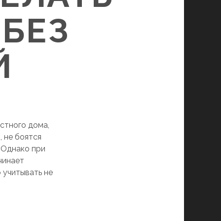
 БЕЗ
Й
стного дома,
 не боятся
 Однако при
чинает
о учитывать не