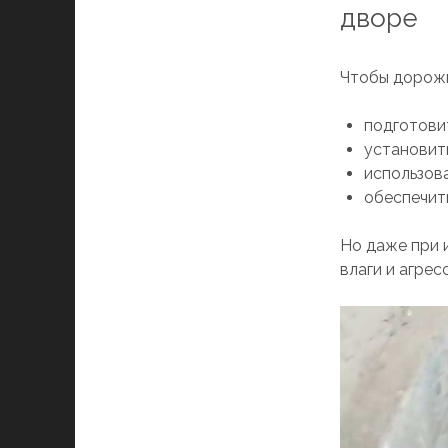
дворе
Чтобы дорожк
подготови
установит
использов
обеспечить
Но даже при 
влаги и агрес