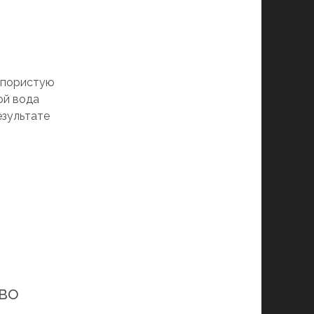
 пористую
ой вода
езультате
во