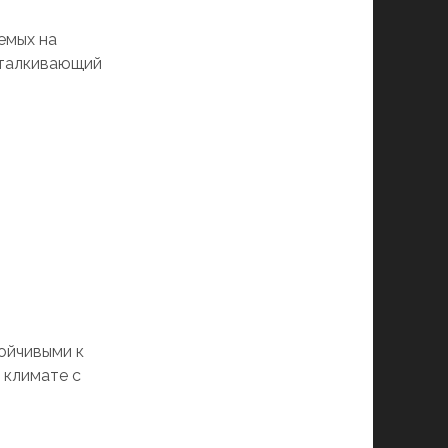
емых на
тталкивающий
ойчивыми к
 климате с