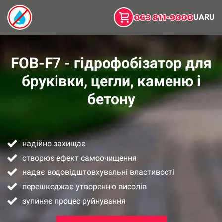
UA
RU
FOB-F7 - гідрофобізатор для
бруківки, цегли, каменю і
бетону
надійно захищає
створює ефект самоочищення
надає водовідштовхувальні властивості
перешкоджає утворенню висолів
зупиняє процес руйнування