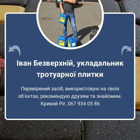
Кравчук Володимир,
укладальник тротуарної плитки
Цей гідрофобізатор відмінно підходить для
тротуарної плитки. Чудова економія, особливо
коли треба зберегти плитку на довгі роки.
Використаю на своїх об'єктах та рекомендую
всім!