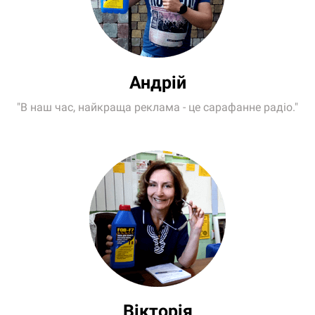
Андрій
"В наш час, найкраща реклама - це сарафанне радіо."