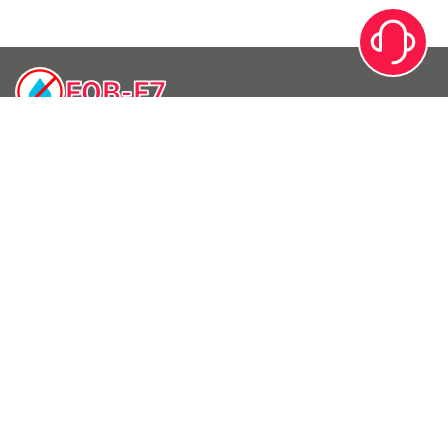
FOB-F7
UA
RU
Меню
Опис
Переваги
Ціни
Інструкція
Блог
Контакти
Повернення товару
Гідрофобізатор для бетону